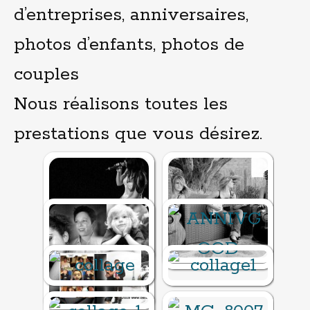
e
d’entreprises, anniversaires,
n
u
photos d’enfants, photos de
p
r
couples
i
n
Nous réalisons toutes les
c
i
prestations que vous désirez.
p
a
l