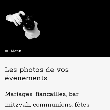
Menu
A
l
l
Les photos de vos
e
évènements
r
a
u
c
Mariages, fiancailles, bar
o
n
mitzvah, communions, fêtes
t