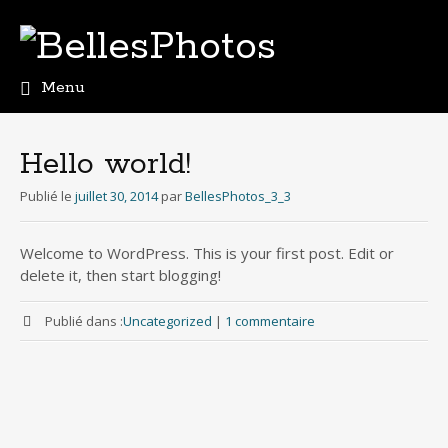
Menu
A
l
l
Hello world!
e
r
Publié le
juillet 30, 2014
par
BellesPhotos_3_3
a
u
Welcome to WordPress. This is your first post. Edit or
c
delete it, then start blogging!
o
n
t
Publié dans :
Uncategorized
|
1 commentaire
e
n
u
p
r
i