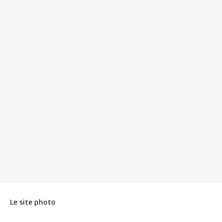
n
c
i
p
a
l
Le site photo